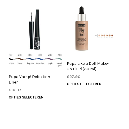
heeft
meerdere
variaties.
Deze
optie
kan
gekozen
worden
op
de
Pupa Like a Doll Make-
productpagina
Up Fluid (30 ml)
Pupa Vamp! Definition
€
27.90
Liner
Dit
OPTIES SELECTEREN
product
€
16.07
heeft
Dit
OPTIES SELECTEREN
meerdere
product
variaties.
heeft
Deze
meerdere
optie
variaties.
kan
Deze