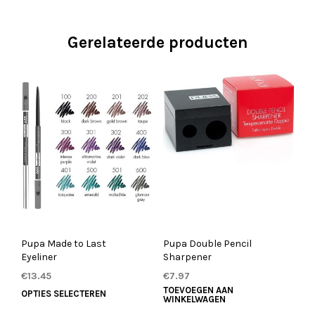
Gerelateerde producten
Pupa Made to Last
Pupa Double Pencil
Eyeliner
Sharpener
€
13.45
€
7.97
TOEVOEGEN AAN
Dit
OPTIES SELECTEREN
WINKELWAGEN
product