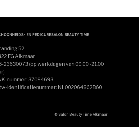
optie
kan
gekozen
worden
op
CHOONHEIDS- EN PEDICURESALON BEAUTY TIME
de
productpagina
randing 52
822 EG Alkmaar
6-23630073 (op werkdagen van 09.00 -21.00
ur)
vK-nummer: 37094693
tw-identificatienummer: NL002064862B60
© Salon Beauty Time Alkmaar