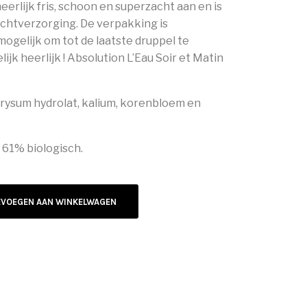
heerlijk fris, schoon en superzacht aan en is
achtverzorging. De verpakking is
ogelijk om tot de laatste druppel te
ijk heerlijk ! Absolution L’Eau Soir et Matin
crysum hydrolat, kalium, korenbloem en
 61% biologisch.
EVOEGEN AAN WINKELWAGEN