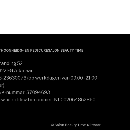
TOEVOEGEN AAN WINKELWAGEN
CHOONHEIDS- EN PEDICURESALON BEAUTY TIME
randing 52
822 EG Alkmaar
6-23630073 (op werkdagen van 09.00 -21.00
ur)
vK-nummer: 37094693
tw-identificatienummer: NL002064862B60
© Salon Beauty Time Alkmaar