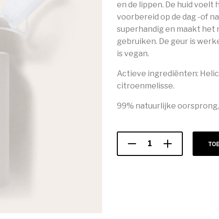
en de lippen. De huid voelt 
voorbereid op de dag -of n
superhandig en maakt het m
gebruiken. De geur is werkel
is vegan.
Actieve ingrediënten: Heli
citroenmelisse.
99% natuurlijke oorsprong,
TO