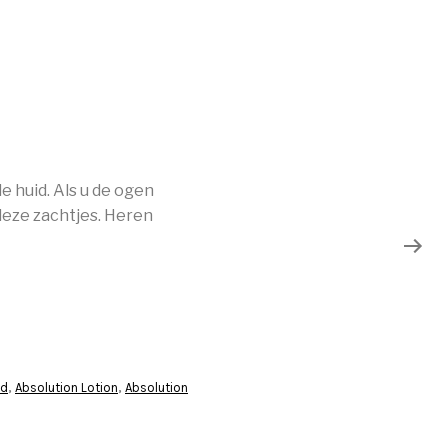
e huid. Als u de ogen
 deze zachtjes. Heren
id
Absolution Lotion
Absolution
,
,