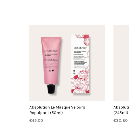
Absolution Le Masque Velours
Absoluti
Repulpant (50ml)
(245ml)
€
45.00
€
30.80