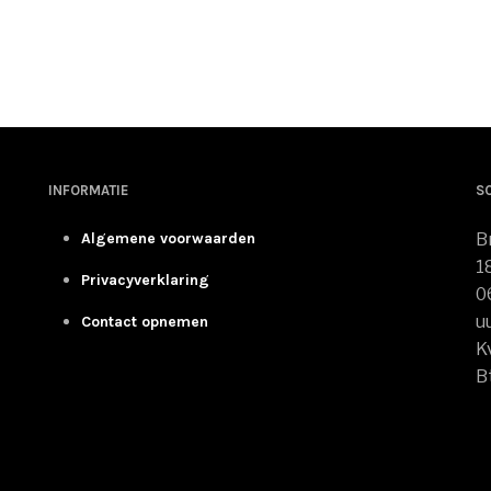
GEN AAN WINKELWAGEN
TOEVOEGEN AAN WINKELWAGEN
INFORMATIE
S
Algemene voorwaarden
B
1
Privacyverklaring
0
u
Contact opnemen
K
B