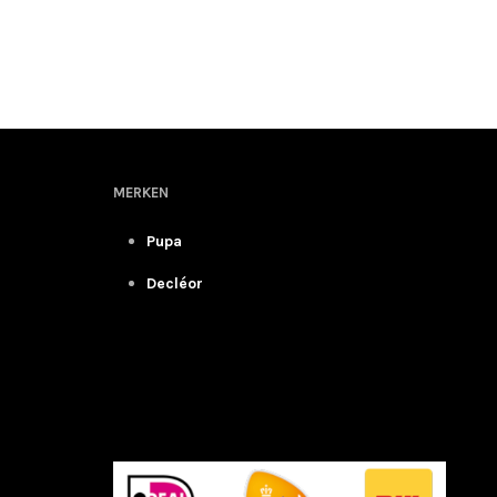
TOEVOEGEN AAN WINKELWAGEN
TOEVOE
MERKEN
Pupa
Decléor