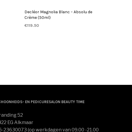
Decléor Magnolia Blanc – Absolu de
Crème (50ml)
€
119.50
TOEVOEGEN AAN WINKELWAGEN
CHOONHEIDS- EN PEDICURESALON BEAUTY TIME
randing 52
822 EG Alkmaar
6-23630073 (op werkdagen van 09.00 -21.00