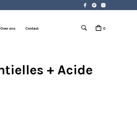
Over ons
Contact
0
tielles + Acide