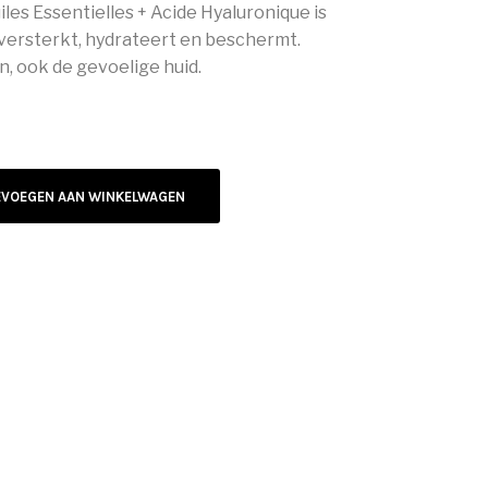
es Essentielles + Acide Hyaluronique is
 versterkt, hydrateert en beschermt.
n, ook de gevoelige huid.
EVOEGEN AAN WINKELWAGEN