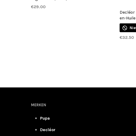
€
29.00
Decléor 
TOEVOEGEN AAN WINKELWAGEN
en-Huile
Nie
€
32.50
LEES VE
MERKEN
Pupa
Decléor