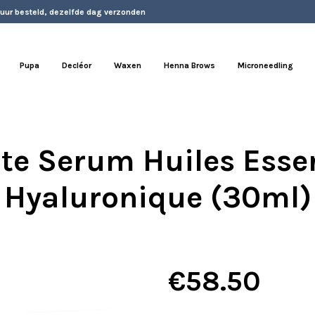
 uur besteld, dezelfde dag verzonden
Pupa
Decléor
Waxen
Henna Brows
Microneedling
te Serum Huiles Essen
Hyaluronique (30ml)
€
58.50