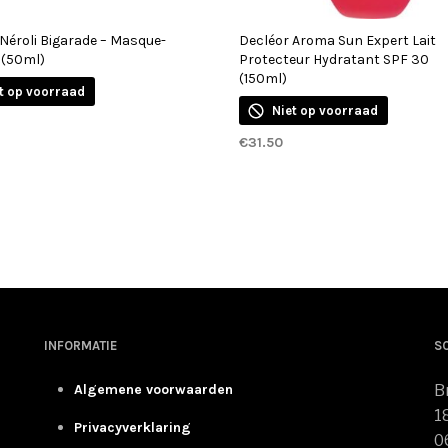
Néroli Bigarade – Masque-
Decléor Aroma Sun Expert Lait
 (50ml)
Protecteur Hydratant SPF 30
(150ml)
t op voorraad
Niet op voorraad
€
31.50
RDER
LEES VERDER
INFORMATIE
S
Algemene voorwaarden
B
1
Privacyverklaring
0