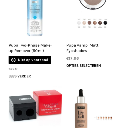
Pupa Two-Phase Make-
Pupa Vamp! Matt
up Remover (50ml)
Eyeshadow
€
17.96
Niet op voorraad
Dit
OPTIES SELECTEREN
€
8.51
product
LEES VERDER
heeft
meerdere
variaties.
Deze
optie
kan
gekozen
worden
op