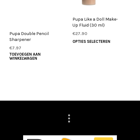
de
productpagi
Pupa Like a Doll Make-
Up Fluid (30 ml)
Pupa Double Pencil
€
27.90
Sharpener
Dit
OPTIES SELECTEREN
product
€
7.97
heeft
TOEVOEGEN AAN
WINKELWAGEN
meerdere
variaties.
Deze
optie
kan
gekozen
worden
op
de
productpagi