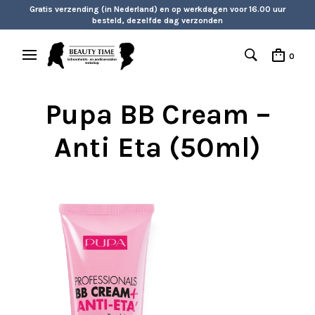
Gratis verzending (in Nederland) en op werkdagen voor 16.00 uur
besteld, dezelfde dag verzonden
0
Pupa BB Cream –
Anti Eta (50ml)