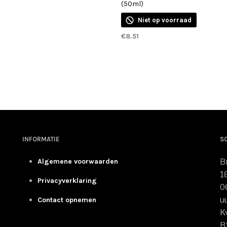
(50ml)
Niet op voorraad
GEN AAN WINKELWAGEN
€
8.51
LEES VERDER
INFORMATIE
S
Algemene voorwaarden
B
1
Privacyverklaring
0
u
Contact opnemen
K
B