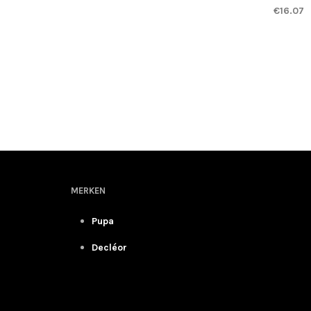
€
16.07
TOEVOE
MERKEN
Pupa
Decléor