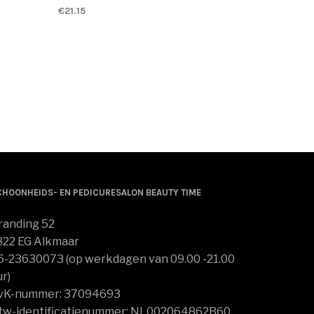
€
21.15
Dit
OPTIES SELECTEREN
product
heeft
meerdere
variaties.
Deze
optie
kan
gekozen
worden
op
CHOONHEIDS- EN PEDICURESALON BEAUTY TIME
de
productpagina
randing 52
822 EG Alkmaar
6-23630073 (op werkdagen van 09.00 -21.00
ur)
vK-nummer: 37094693
tw-identificatienummer: NL002064862B60