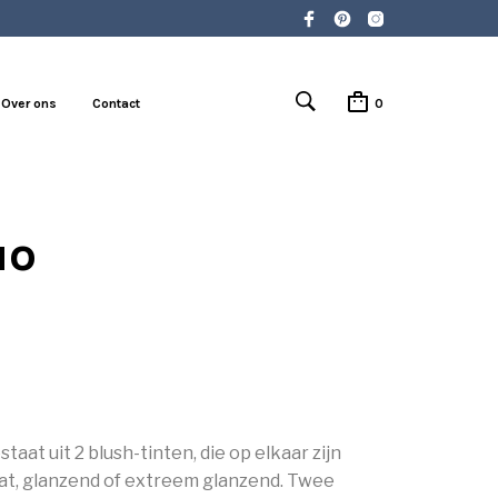
Over ons
Contact
0
uo
aat uit 2 blush-tinten, die op elkaar zijn
mat, glanzend of extreem glanzend. Twee