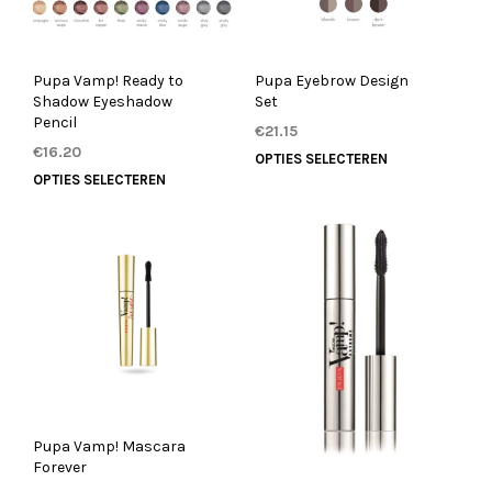
Pupa Vamp! Ready to
Pupa Eyebrow Design
Shadow Eyeshadow
Set
Pencil
€
21.15
€
16.20
Dit
OPTIES SELECTEREN
Dit
product
OPTIES SELECTEREN
product
heeft
heeft
meerdere
meerdere
variaties.
variaties.
Deze
Deze
optie
optie
kan
kan
gekozen
gekozen
worden
worden
op
op
de
de
productpagi
Pupa Vamp! Mascara
productpagina
Forever